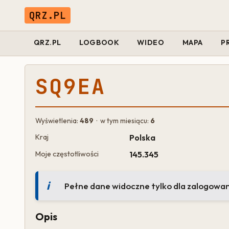
QRZ.PL
QRZ.PL
LOGBOOK
WIDEO
MAPA
P
SQ9EA
Wyświetlenia:
489
· w tym miesiącu:
6
Kraj
Polska
Moje częstotliwości
145.345
Pełne dane widoczne tylko dla zalogowa
Opis