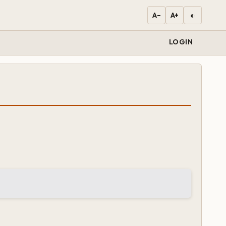
◐
A−
A+
LOGIN