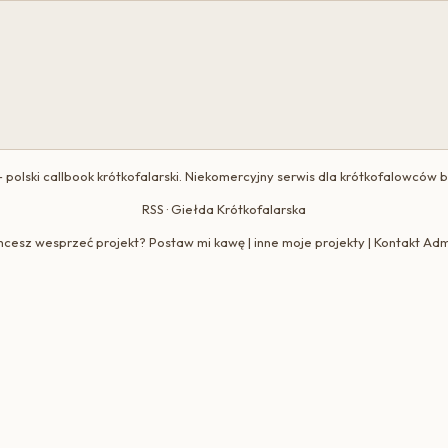
 polski callbook krótkofalarski. Niekomercyjny serwis dla krótkofalowców 
RSS
·
Giełda Krótkofalarska
hcesz wesprzeć projekt?
Postaw mi kawę
|
inne moje projekty
|
Kontakt Adm