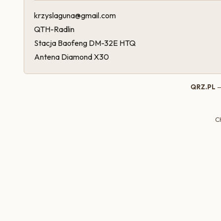
krzyslaguna@gmail.com
QTH-Radlin
Stacja Baofeng DM-32E HTQ
Antena Diamond X30
QRZ.PL
—
C